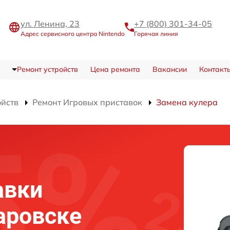
ул. Ленина, 23
+7 (800) 301-34-05
Адрес сервисного центра Nintendo
Горячая линия
Ремонт устройств
Цена ремонта
Вакансии
Контакт
ойств
Ремонт Игровых приставок
Замена кулера
авки
аровске