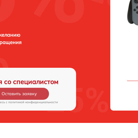
 желанию
бращения
я со специалистом
Оставить заявку
есь c
политикой конфиденциальности