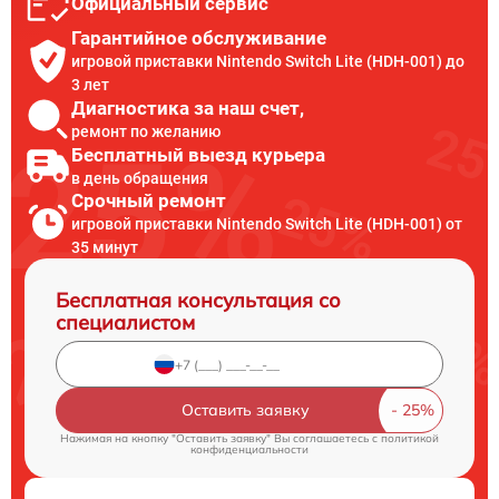
Официальный сервис
Гарантийное обслуживание
игровой приставки Nintendo Switch Lite (HDH-001) до
3 лет
Диагностика за наш счет,
ремонт по желанию
Бесплатный выезд курьера
в день обращения
Срочный ремонт
игровой приставки Nintendo Switch Lite (HDH-001) от
35 минут
Бесплатная консультация со
специалистом
Оставить заявку
Нажимая на кнопку "Оставить заявку" Вы соглашаетесь c
политикой
конфиденциальности