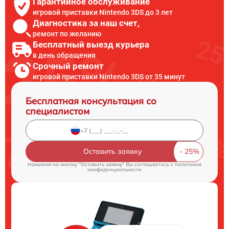
Гарантийное обслуживание
игровой приставки Nintendo 3DS до 3 лет
Диагностика за наш счет,
ремонт по желанию
Бесплатный выезд курьера
в день обращения
Срочный ремонт
игровой приставки Nintendo 3DS от 35 минут
Бесплатная консультация со
специалистом
Оставить заявку
Нажимая на кнопку "Оставить заявку" Вы соглашаетесь c
политикой
конфиденциальности